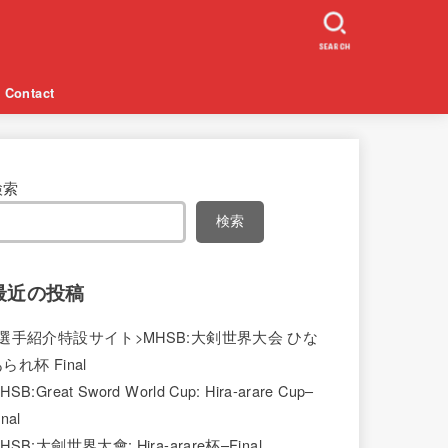
SEARCH
ontact
検索
検索
最近の投稿
<選手紹介特設サイト>MHSB:大剣世界大会 ひな
られ杯 Final
HSB:Great Sword World Cup: Hira-arare Cup–
inal
HSB:大劍世界大會: Hira-arare杯–Final