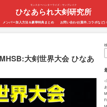
モンスターハンターライズ：サンブレイク
ひなあられ大剣研究所
メンバー加入方法＆豪華特典まとめ
お問い合わせ(案件,コラボなど) / C
MHSB:大剣世界大会 ひなあ
あ
M
F
M