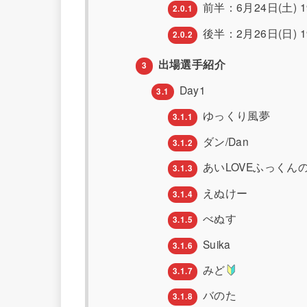
前半：6月24日(土) 19
2.0.1
後半：2月26日(日) 19
2.0.2
出場選手紹介
3
Day1
3.1
ゆっくり風夢
3.1.1
ダン/Dan
3.1.2
あいLOVEふっくん
3.1.3
えぬけー
3.1.4
べぬす
3.1.5
Suika
3.1.6
みど
3.1.7
バのた
3.1.8