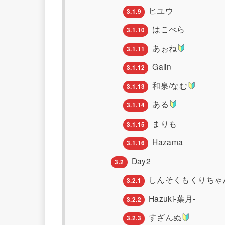
ヒユウ
3.1.9
はこべら
3.1.10
あぉね
3.1.11
Galin
3.1.12
和泉/なむ
3.1.13
ある
3.1.14
まりも
3.1.15
Hazama
3.1.16
Day2
3.2
しんそくもくりちゃ
3.2.1
Hazuki-葉月-
3.2.2
すざんぬ
3.2.3