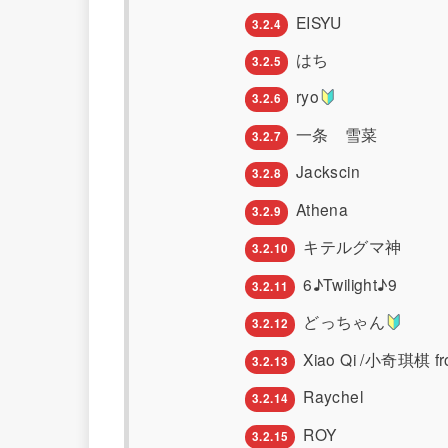
EISYU
3.2.4
はち
3.2.5
ryo
3.2.6
一条 雪菜
3.2.7
Jackscin
3.2.8
Athena
3.2.9
キテルグマ神
3.2.10
6♪Twilight♪9
3.2.11
どっちゃん
3.2.12
Xiao Qi /小奇琪棋 fr
3.2.13
Raychel
3.2.14
ROY
3.2.15